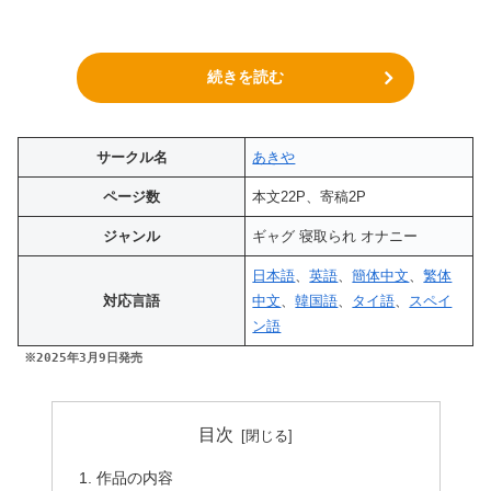
続きを読む
サークル名
あきや
ページ数
本文22P、寄稿2P
ジャンル
ギャグ 寝取られ オナニー
日本語
、
英語
、
簡体中文
、
繁体
対応言語
中文
、
韓国語
、
タイ語
、
スペイ
ン語
※
2025年3月9日
発売
目次
作品の内容